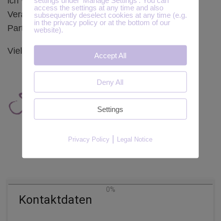
ich von Dir lernen kann und unsere nächste
access the settings at any time and also
Veranstaltung noch angenehmer für unsere
subsequently deselect cookies at any time (e.g.
in the privacy policy or at the bottom of our
Partnerinnen und Partner wird.
website).
Vielen Dank!
Accept All
Deny All
Settings
|
Privacy Policy
Legal Notice
0%
Kontaktdaten