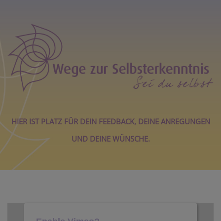
HIER IST PLATZ FÜR DEIN FEEDBACK, DEINE ANREGUNGEN
UND DEINE WÜNSCHE.