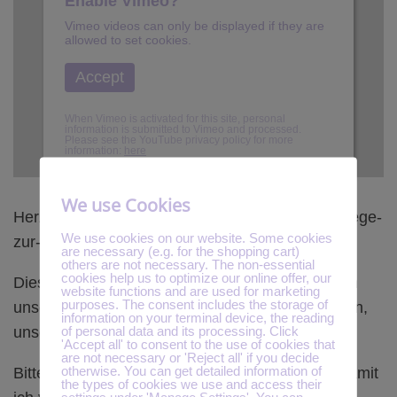
Enable Vimeo?
Vimeo videos can only be displayed if they are
allowed to set cookies.
Accept
When Vimeo is activated for this site, personal
information is submitted to Vimeo and processed.
Please see the YouTube privacy policy for more
information:
here
We use Cookies
Herzlichen Dank für Deine Promotion für den
Wege-
We use cookies on our website. Some cookies
zur-Selbsterkenntnis-Onlinekongress
!
are necessary (e.g. for the shopping cart)
others are not necessary. The non-essential
cookies help us to optimize our online offer, our
Diese Veranstaltung erhält ihre Reichweite durch
website functions and are used for marketing
purposes. The consent includes the storage of
unsere PartnerInnen, die sich bereit erklärt haben,
information on your terminal device, the reading
of personal data and its processing. Click
unsere Promotion an ihre Kontakte zu verteilen.
'Accept all' to consent to the use of cookies that
are not necessary or 'Reject all' if you decide
otherwise. You can get detailed information of
Bitte gib mir doch ein persönliches Feedback, damit
the types of cookies we use and access their
settings under 'Manage Settings'. You can