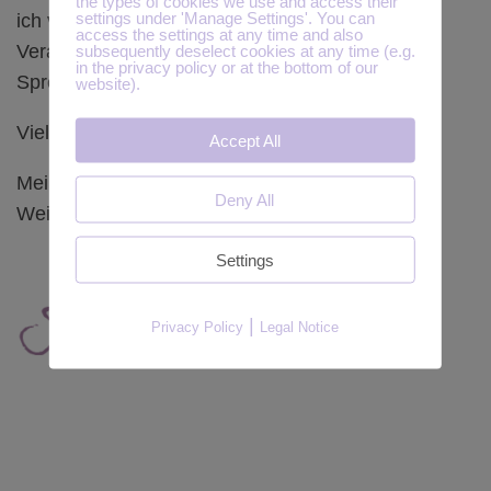
the types of cookies we use and access their
settings under 'Manage Settings'. You can
ich von Dir lernen kann und meine nächste
access the settings at any time and also
subsequently deselect cookies at any time (e.g.
Veranstaltung noch angenehmer für die
in the privacy policy or at the bottom of our
Sprecherinnen und Sprecher wird.
website).
Vielen Dank!!!
Accept All
Mein kleines Dankeschön hast Du ja als
Deny All
Weihnachtsüberraschung bereits erhalten! 🙂
Settings
|
Privacy Policy
Legal Notice