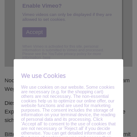
Enable Vimeo?
Vimeo videos can only be displayed if they are
allowed to set cookies.
Accept
When Vimeo is activated for this site, personal
information is submitted to Vimeo and processed.
Please see the YouTube privacy policy for more
information:
here
We use Cookies
Nochmals herzlichen Dank für Deine Teilnahme am
We use cookies on our website. Some cookies
Wege-zur-Selbsterkenntnis-Onlinekongress
!
are necessary (e.g. for the shopping cart)
others are not necessary. The non-essential
cookies help us to optimize our online offer, our
Diese Veranstaltung lebt durch jeden einzelnen
website functions and are used for marketing
purposes. The consent includes the storage of
Experten
und jede einzelne
Expertin, der
oder
die
information on your terminal device, the reading
of personal data and its processing. Click
sich bereit erklärt hat zu sprechen.
'Accept all' to consent to the use of cookies that
are not necessary or 'Reject all' if you decide
otherwise. You can get detailed information of
Bitte gib mir doch ein persönliches Feedback, damit